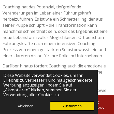
Coaching hat das Potenzial, tiefgreifende
Veränderungen im Leben einer Führungskraft
herbeizuführen. Es ist wie ein Schmetterling, der aus
seiner Puppe schlüpft – die Transformation kann
manchmal schmerzhaft sein, doch das Ergebnis ist eine
neue Lebensform voller Möglichkeiten. Oft berichten
Führungskräfte nach einem intensiven Coaching-
Prozess von einem gestärkten Selbstbewusstsein und
einer klareren Vision für ihre Rolle im Unternehmen.
Darüber hinaus fördert Coaching auch die emotionale
Intelligenz. In einer Zeit, in der zwischenmenschliche
Diese Website verwendet Cookies, um Ihr
Beziehungen entscheidend sind für den
Erlebnis zu verbessern und maßgeschneiderte
Unternehmenserfolg, ist es unerlässlich, dass
Werbung anzuzeigen. Indem Sie auf
„Akzeptieren“ klicken, stimmen Sie der
Führungskräfte lernen, ihre eigenen Emotionen sowie
Verwendung aller Cookies zu.
die ihrer Mitarbeiter besser zu verstehen und zu
steuern. Ein Coach kann hierbei helfen, indem er
Ablehnen
Zustimmen
E-Mail
Telefon
Karte
WhatsApp
Techniken zur Stressbewältigung und Konfliktlösung