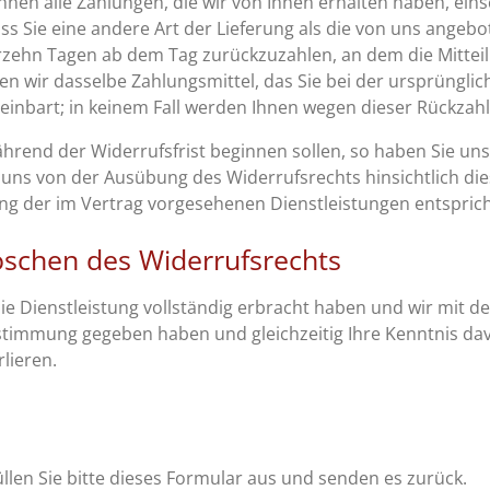
hnen alle Zahlungen, die wir von Ihnen erhalten haben, eins
ass Sie eine andere Art der Lieferung als die von uns angeb
rzehn Tagen ab dem Tag zurückzuzahlen, an dem die Mitteil
n wir dasselbe Zahlungsmittel, das Sie bei der ursprünglic
einbart; in keinem Fall werden Ihnen wegen dieser Rückzah
ährend der Widerrufsfrist beginnen sollen, so haben Sie u
 uns von der Ausübung des Widerrufsrechts hinsichtlich die
g der im Vertrag vorgesehenen Dienstleistungen entsprich
löschen des Widerrufsrechts
 die Dienstleistung vollständig erbracht haben und wir mit 
timmung gegeben haben und gleichzeitig Ihre Kenntnis davo
lieren.
llen Sie bitte dieses Formular aus und senden es zurück.