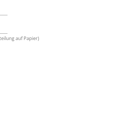
____
____
teilung auf Papier)