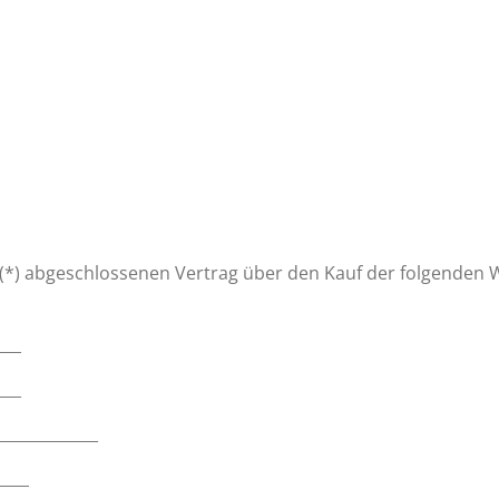
s (*) abgeschlossenen Vertrag über den Kauf der folgenden 
___
___
_____________
____