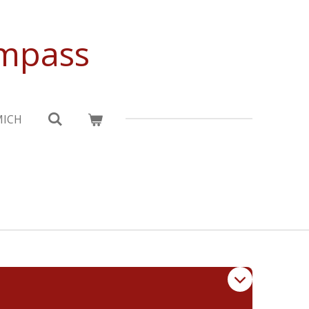
ompass
MICH