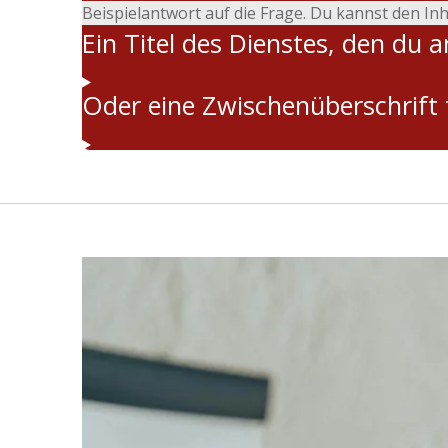
Beispielantwort auf die Frage. Du kannst den Inh
Ein Titel des Dienstes, den du a
Oder eine Zwischenüberschrift 