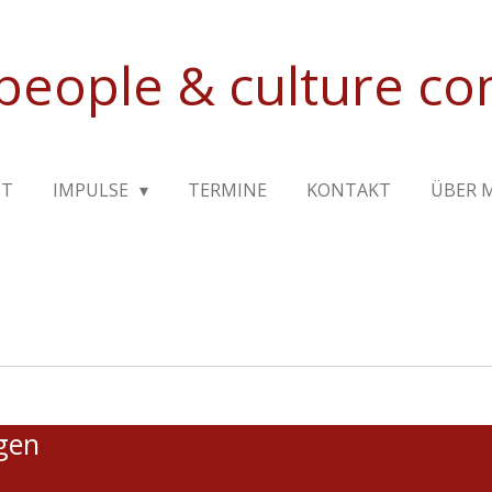
people & culture c
OT
IMPULSE
TERMINE
KONTAKT
ÜBER 
agen